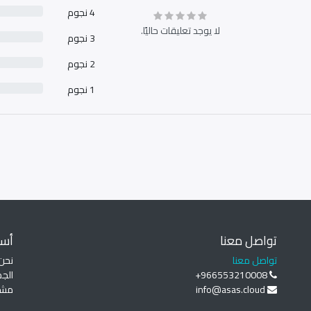
4 نجوم
لا يوجد تعليقات حاليًا.
3 نجوم
2 نجوم
1 نجوم
تواصل معنا
أساس
تواصل معنا
نحن
+966553210008
الجم
info@asas.cloud
مشا