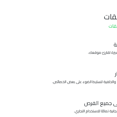
قات
قات
ة
يزة لقارئ موقعك.
 والخلفية لتسليط الضوء على بعض الخصائص.
ى جميع الفرص
ية تمامًا للاستخدام التجاري.