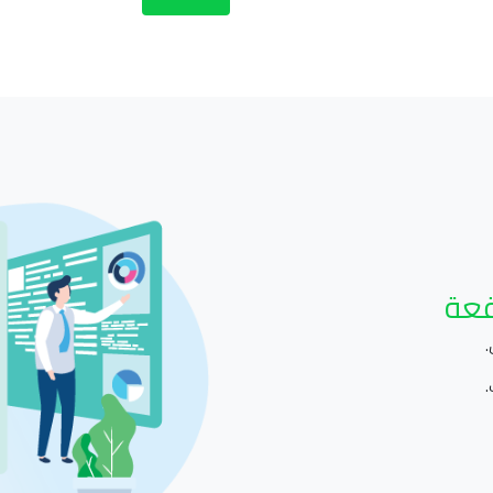
قعة
.
.